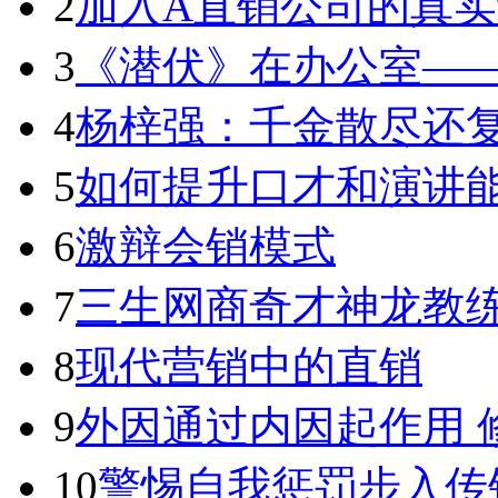
2
加入A直销公司的真
3
《潜伏》在办公室——
4
杨梓强：千金散尽还
5
如何提升口才和演讲
6
激辩会销模式
7
三生网商奇才神龙教练
8
现代营销中的直销
9
外因通过内因起作用 
10
警惕自我惩罚步入传