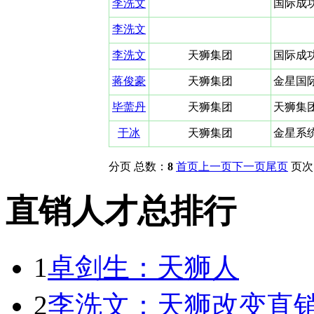
李洗文
国际成
李洗文
李洗文
天狮集团
国际成
蒋俊豪
天狮集团
金星国
毕薷丹
天狮集团
天狮集
于冰
天狮集团
金星系
分页 总数：
8
首页
上一页
下一页
尾页
页次
直销人才总排行
1
卓剑生：天狮人
2
李洗文：天狮改变直