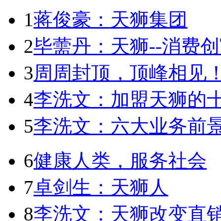
1
蒋俊豪：天狮集团
2
毕薷丹：天狮--消费
3
周周封顶，顶峰相见
4
李洗文：加盟天狮的
5
李洗文：六大业务前景
6
健康人类，服务社会
7
卓剑生：天狮人
8
李洗文：天狮改变直