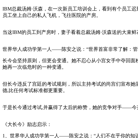
IBM总裁汤姆·沃森，在一次新员工培训会上，看到有个员工
员工坐上自己的私人飞机，飞往医院的产房。
当这IBM的员工到产房时，妻子看着总裁汤姆·沃森送的大束鲜
世界华人成功学第一人——陈安之说：“世界首富非常了解：管
长今会坚持原则，但更会变通。她不忍心从小宫女手中夺回面
她再一次临危时的一种变通。
但长今违反了宫廷的考试规则，所以主持考试的尚宫们宣布她
德,比任何考试标准都更重要。
于是长今通过考试,并赢得了太后的称赞，她的竞争对手——
《大长今》励志启示：
1、世界华人成功学第一人——陈安之说：“人们不在乎你的知