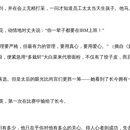
迟到，并在会上无精打采，一问才知道员工太太当天生孩子。他马
花，动情地对丈夫说：“你一辈子都要在IBM上班！”
理要严格，但最有力的管理，要用真心，要用爱心。” （摘自《
粉，便紧急用“多栽轩”大白菜来代替面粉，不仅有了饺子皮，而
落选。但皇太后的眼光比尚宫们更胜一筹——她看到了长今拥有
今英，第一次在比赛中输给了长今。
识有多少，他只在乎你对他有多么的关心。得人心者则成功，失去