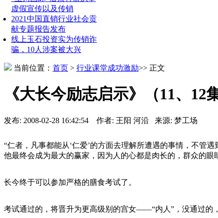
虚假宣传以及传销
2021中国直销行业社会贡
献专题报告发布
线上玉石投资实为传销诈
骗，10人涉案被大兴
当前位置：
首页
>
行业课堂
成功激励
>> 正文
《大长今励志启示》（11、1
发布: 2008-02-28 16:42:54 作者: 王阳 河沿 来源: 梦工场
“仁者，凡事都能从‘仁爱’的方面去理解所遭遇的事情，不管
他最终会成为最大的赢家，因为人的心都是肉长的，群众的眼
长今终于可以参加严格的膳食考试了。
考试通过的，将晋升为更高级别的宫女——“内人”，没通过的