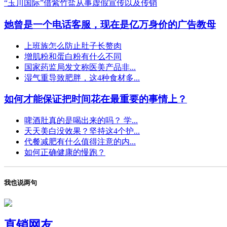
“玉川国际”借紫竹盐从事虚假宣传以及传销
她曾是一个电话客服，现在是亿万身价的广告教母
上班族怎么防止肚子长赘肉
增肌粉和蛋白粉有什么不同
国家药监局发文称医美产品非...
湿气重导致肥胖，这4种食材多...
如何才能保证把时间花在最重要的事情上？
啤酒肚真的是喝出来的吗？ 学...
天天美白没效果？坚持这4个护...
代餐减肥有什么值得注意的内...
如何正确健康的慢跑？
我也说两句
直销网友