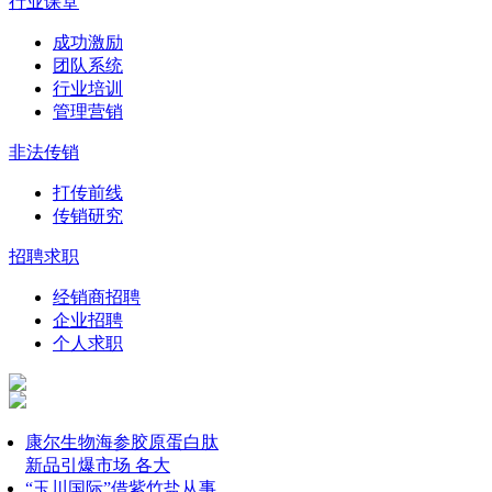
行业课堂
成功激励
团队系统
行业培训
管理营销
非法传销
打传前线
传销研究
招聘求职
经销商招聘
企业招聘
个人求职
康尔生物海参胶原蛋白肽
新品引爆市场 各大
“玉川国际”借紫竹盐从事