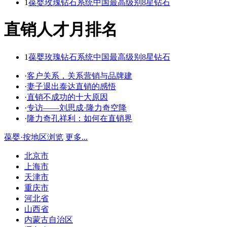
1
葆婴玫瑰钻石系统中国最高级别8星钻石
直销人才月排名
1
葆婴玫瑰钻石系统中国最高级别8星钻石
·
客户关系，关系营销与品牌建
·
妻子退出泰达直销的感悟
·
直销不成功的十大原因
·
专访——刘思成·隆力奇空降
·
隆力奇孔祥利：如何在直销界
葆婴·按地区浏览
更多...
北京市
上海市
天津市
重庆市
河北省
山西省
内蒙古自治区