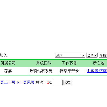
加入
所属公司
系统团队
工作职务
所在地
葆婴
玫瑰钻石系统
网络部部长
山东省.济
首页
上一页
下一页
尾页
页次：
1
/1