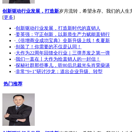
创新驱动行业发展，打造新
岁月流转，希望永存。我们的人生
[
更多
]
·
创新驱动行业发展，打造新时代的直销人
·
姜英强：守正创新，以新质生产力赋能直销行
·
《倍增商业成功宝典》全新升级上线！炙夏新
·
别装了！你需要的不仅是认同！
·
大作为22周年回馈全行业｜三弹齐发之第一弹
·
我们一直在丨大作为给直销人的一封信！
·
探秘社群那些事儿，听80后总裁光头肖荣燊谈
·
非常“9+1”研讨沙龙：道出企业升级、转型
热门推荐