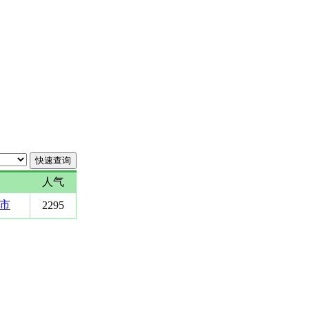
人气
南市
2295