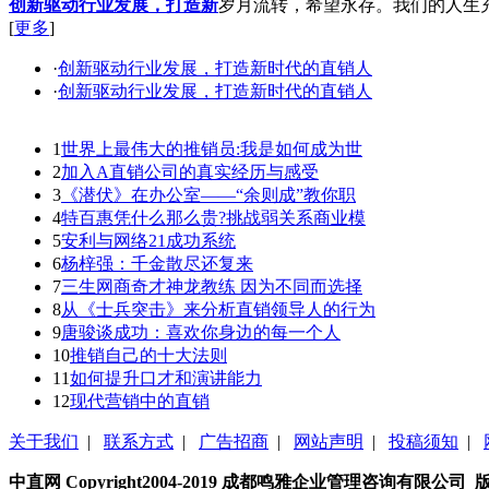
创新驱动行业发展，打造新
岁月流转，希望永存。我们的人生
[
更多
]
·
创新驱动行业发展，打造新时代的直销人
·
创新驱动行业发展，打造新时代的直销人
1
世界上最伟大的推销员:我是如何成为世
2
加入A直销公司的真实经历与感受
3
《潜伏》在办公室——“余则成”教你职
4
特百惠凭什么那么贵?挑战弱关系商业模
5
安利与网络21成功系统
6
杨梓强：千金散尽还复来
7
三生网商奇才神龙教练 因为不同而选择
8
从《士兵突击》来分析直销领导人的行为
9
唐骏谈成功：喜欢你身边的每一个人
10
推销自己的十大法则
11
如何提升口才和演讲能力
12
现代营销中的直销
关于我们
|
联系方式
|
广告招商
|
网站声明
|
投稿须知
|
中直网 Copyright2004-2019 成都鸣雅企业管理咨询有限公