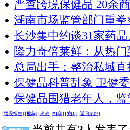
严查跨境保健品 20余
湖南市场监管部门重拳
长沙集中约谈31家药
隆力奇倍莱鲜：从热门
总局出手：整治私域直播
保健品科普乱象 卫健委
保健品围猎老年人，监
[错误报告]
[推荐]
[收藏]
[打印]
[关闭]
[返回顶部]
当前共有
2
人发表了