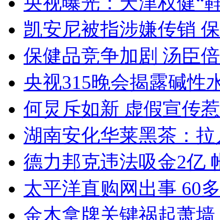
央视曝光：天津权健“
凯安尼被指涉嫌传销 
保健品竞争加剧 汤臣倍
央视315晚会揭露碱性
何炅斥如新 虚假宣传
湖南安化华莱黑茶：拉
德力邦克违法吸金2亿
太平洋直购网出事 60
金木拿牌关键祸起萧墙