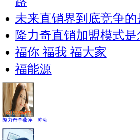
路
未来直销界到底竞争的
隆力奇直销加盟模式是
福你 福我 福大家
福能源
隆力奇李燕萍：冲动