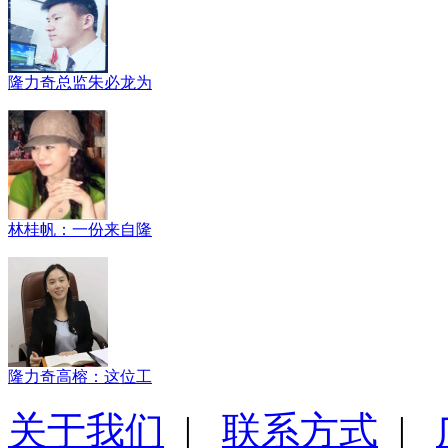
隆力奇总监朱必龙为
林桂帆：一份来自隆
隆力奇高榕：这位工
关于我们
|
联系方式
|