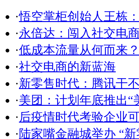
·
悟空掌柜创始人王栋
·
永倍达：闯入社交电商
·
低成本流量从何而来
·
社交电商的新蓝海
·
新零售时代：腾讯干不
·
美团：计划年底推出“
·
后疫情时代考验企业
·
陆家嘴金融城举办 “新