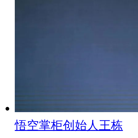
悟空掌柜创始人王栋