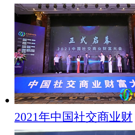
追溯“悦拼悦有”前世