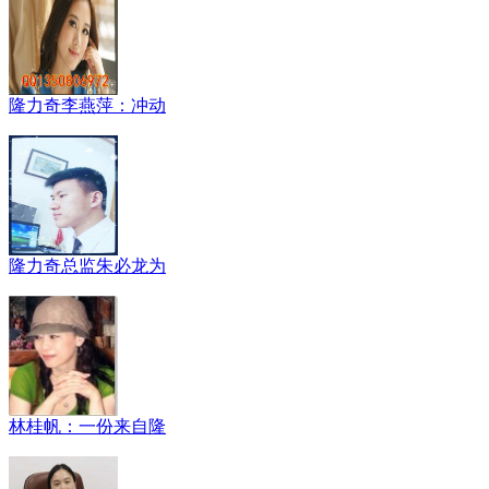
隆力奇李燕萍：冲动
隆力奇总监朱必龙为
林桂帆：一份来自隆