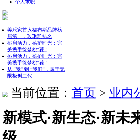
个人求职
美乐家首入福布斯品牌榜
居第二，玫琳凯排名
桃启活力，葆护时光：完
美携手徐梦桃“葆”
桃启活力，葆护时光：完
美携手徐梦桃“葆”
从 “我” 到 “我们”，属于无
限极创二代
当前位置：
首页
>
业内
新模式·新生态·新未来
级