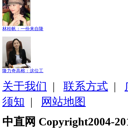
林桂帆：一份来自隆
隆力奇高榕：这位工
关于我们
|
联系方式
|
须知
|
网站地图
中直网 Copyright200