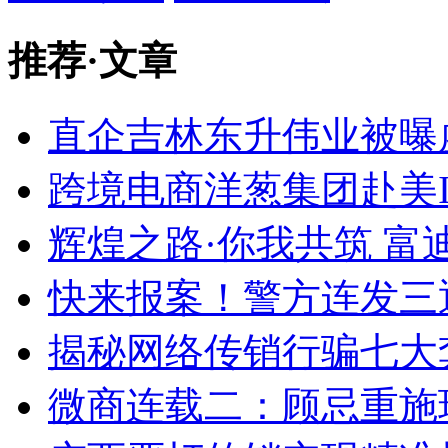
推荐
·
文章
直企吉林东升伟业被曝
跨境电商洋葱集团赴美IP
辉煌之路·你我共筑 
快来报案！警方连发三通
揭秘网络传销行骗七大套
微商连载二：顾忌重施玩