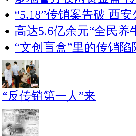
“5.18”传销案告破 西
高达5.6亿余元“全民
“文创盲盒”里的传销陷
“反传销第一人”来