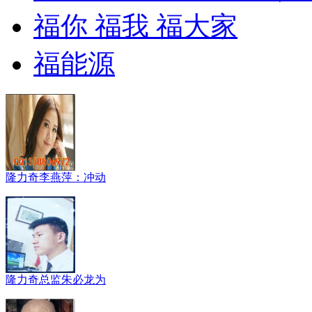
福你 福我 福大家
福能源
隆力奇李燕萍：冲动
隆力奇总监朱必龙为