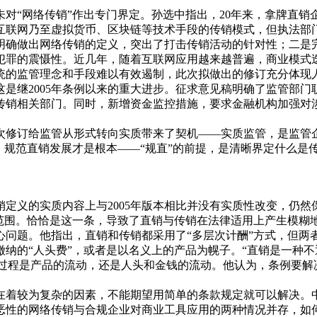
对“网络传销”作出专门界定。孙选中指出，20年来，拿牌直
互联网乃至虚拟货币、区块链等技术手段的传销模式，但执法部
确做出网络传销的定义，突出了打击传销活动的针对性；二是完
犯罪的震慑性。近几年，随着互联网应用越来越普遍，商业模式
统的监管理念和手段难以有效遏制，此次拟做出的修订充分体现
是继2005年条例以来的重大进步。征求意见稿明确了监管部
传销相关部门。同时，新增资金监控措施，要求金融机构加强对
订给监管从形式转向实质带来了契机——实质监管，是监管企
，规范直销发展才是根本——“规直”的前提，是清晰界定什么是
义的实质内容上与2005年版本相比并没有实质性改变，仍然
范围。恰恰是这一条，导致了直销与传销在法律适用上产生模糊
题。他指出，直销和传销都采用了“多层次计酬”方式，但两
纳的“人头费”，或者是以名义上的产品为幌子。“直销是一种
整个过程是产品的流动，还是人头和金钱的流动。他认为，条例要解
着较为复杂的因素，不能期望用简单的条款规定就可以解决。中
恶性的网络传销与合规企业对商业工具应用的两种情况并存，如