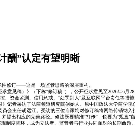
计酬”认定有望明晰
术性修订——这是一场监管思路的深层重构。
稿）》（下称“修订稿”），公开征求意见至2026年6月28
联控、资金监测、信用惩戒、“处罚到人”及互联网平台责任等措
》记者采访了法商领道研究院创始人、原中国政法大学商学院创
委员会主任胡远江。受访的三位专家均对修订稿将网络传销纳入
带，并提出相应的完善路径。修法既要精准“打传”，也要为“规直
间实现制度闭环，成为立法者、监管者与行业共同面对的长期命题