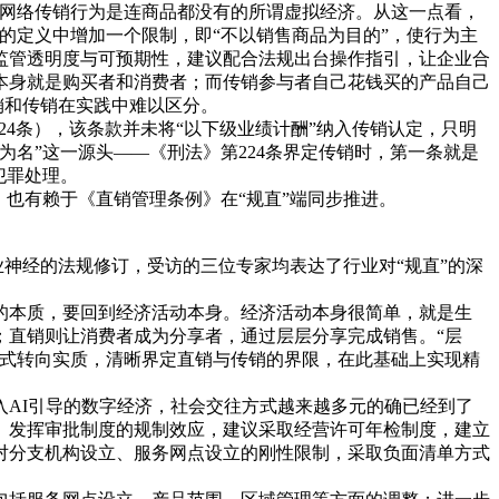
多网络传销行为是连商品都没有的所谓虚拟经济。从这一点看，
的定义中增加一个限制，即“不以销售商品为目的”，使行为主
监管透明度与可预期性，建议配合法规出台操作指引，让企业合
本身就是购买者和消费者；而传销参与者自己花钱买的产品自己
销和传销在实践中难以区分。
4条），该条款并未将“以下级业绩计酬”纳入传销认定，只明
名”这一源头——《刑法》第224条界定传销时，第一条就是
犯罪处理。
也有赖于《直销管理条例》在“规直”端同步推进。
神经的法规修订，受访的三位专家均表达了行业对“规直”的深
本质，要回到经济活动本身。经济活动本身很简单，就是生
；直销则让消费者成为分享者，通过层层分享完成销售。“层
形式转向实质，清晰界定直销与传销的界限，在此基础上实现精
AI引导的数字经济，社会交往方式越来越多元的确已经到了
。发挥审批制度的规制效应，建议采取经营许可年检制度，建立
对分支机构设立、服务网点设立的刚性限制，采取负面清单方式