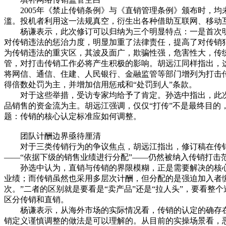
2005年《禁止传销条例》与《直销管理条例》颁布时，均未
滥。投机者利用这一法规真空，衍生出各种借助互联网、移动
杨谦表示，此次修订可以归纳为三个明显特点：一是首次明
对传销违法的惩治力度，明显加重了法律责任，提高了对传销
为传销违法的重灾区，其波及面广，欺骗性强，危害性大，传
管，对打击传销工作必将产生积极的影响。胡远江同样指出，这
将网信、通信、住建、人民银行、金融监管等部门增列为打击
得倍数处罚为主，并增加信用惩戒和“处罚到人”条款。
对于这些举措，受访专家均给予了肯定。孙选中指出，此次修
品销售的资金流为主。胡远江强调，仅仅“打传”不是最终目的
题：传销的核心认定标准应如何调整。
团队计酬边界亟待厘清
对于三类传销行为的争议焦点，胡远江指出，修订稿在传销定
——“依据下级的销售业绩进行分配”——仍然被纳入传销打击
孙选中认为，直销与传销的界限模糊，正是需要解决的核心问
业绩；而传销虽然也采用多层次计酬，但分配的是强迫加入者缴
次。”二者的区别就是要看是“卖产品”还是“拉人头”，要看
区分传销和直销。
杨谦表示，从海外市场的实际情况看，传销的认定的确存在
销定义谨慎调整的做法是可以理解的。从目前的实操场景看，