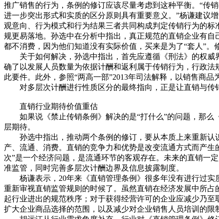
推广销售的行为，条例的修订应该尽量考虑到这种平衡。“传
进一步突出形式和实质的区分原则具有重要意义。”杨谦建议增
观意向、行为模式和行为结果三者共同构成判定传销行为的标
规更易落地。孙选中在分析中指出，真正规范的直销企业有自
都不消费，因为他们知道没有实际价值，买来是为了“套人”。
关于如何解决，孙选中指出，首先应遵循《刑法》的权威界定。
确了以发展人员数量为依据计酬和返利属于传销行为，行政法规
此要件。此外，参照“两高一部”2013年司法解释，以销售
对多层次计酬进行性质区分的最终指向，正是让直销与传销各
直销行业期待价值重估
如果说《禁止传销条例》解决的是“打什么”的问题，那么《
层期待。
孙选中指出，推动两个条例的修订，要从本质上来重新认识
产、流通、消费。直销的竞争力和优势是改变流通方式而产生
次”是一个经济问题，是流通环节的客观存在。未来的直销一
准监管，同时完善多层次计酬边界及信息披露制度。
杨谦表示，20年来《直销管理条例》很多年没有进行过实质
重新审视直销监管规则的时候了。虽然直销在经济发展中所占
起行业进出的规范秩序；对于获得经营许可的企业应减少乃至
扩大企业商品选择的范围，以及减少对企业销售人员培训的限