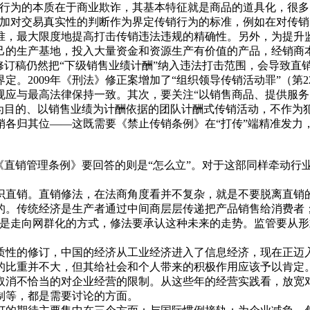
销行为的本质在于商业欺诈，其基本特征就是商品的道具化，很
加对交易真实性的判断作为界定传销行为的标准，例如在对传销
准，最大限度地提高打击传销违法违规的精确性。另外，为提升
己的生产基地，投入大量资金和资源生产有价值的产品，经销商
修订稿仍然把“下级销售业绩计酬”纳入违法打击范围，会导致直
2009年《刑法》修正案增加了“组织领导传销活动罪”（第22
应与最高法律保持一致。其次，要关注“以销售商品、提供服务为
商品为目的、以销售业绩为计酬依据的团队计酬式传销活动，不作为
归其位——这既需要《禁止传销条例》在“打传”端精准发力，
直销管理条例》要回答的则是“怎么立”。对于这部同样牵动行业
直销。直销修法，在法商角度看并不复杂，就是不要脱离直销的
的。传统经济是生产者通过中间商层层传递把产品销售给消费者
定是走向网群化的方式，修法要承认这种未来的走势。监管要从
性的修订，中国的经济从工业经济进入了信息经济，现在正迈入
的比重并不大，但其给社会和个人带来的积极作用应该予以肯定
取消不恰当的对企业经营的限制。从这些年的经营实践看，放宽
制等，都是需要讨论的方面。