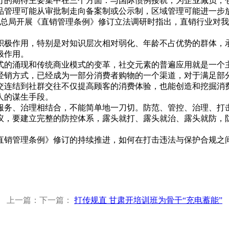
的期待主要集中在三个方面：与国际惯例接轨；为企业减负，包
品管理可能从审批制走向备案制或公示制，区域管理可能进一步
理总局开展《直销管理条例》修订立法调研时指出，直销行业对
极作用，特别是对知识层次相对弱化、年龄不占优势的群体，承
极作用。
的涌现和传统商业模式的变革，社交元素的普遍应用就是一个主
经销方式，已经成为一部分消费者购物的一个渠道，对于满足部
交连结到社群交往不仅提高顾客的消费体验，也能创造和挖掘消
人的谋生手段。
务、治理相结合，不能简单地一刀切。防范、管控、治理、打击
议，要建立完整的防控体系，露头就打、露头就治、露头就防，
管理条例》修订的持续推进，如何在打击违法与保护合规之间找
上一篇：下一篇：
打传规直 甘肃开培训班为骨干“充电蓄能”