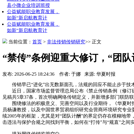
县小微企业培训班授
公益赋能职业教育发展，
如新“新启航教育计
公益赋能职业教育发展，
如新“新启航教育计
当前位置：
首页
>
非法传销
传销研究
>> 正文
“禁传”条例迎重大修订，“团队
发布: 2026-06-25 18:24:36 作者: 于娜 来源: 华夏时报
传销早已“进化”出无数新面孔，法规的回应不能止步于技
近日，国家市场监督管理总局公布《禁止传销条例（修订征求意见
见稿共5章37条，首次明确网络传销定义，并新增多部门联防
围绕修法的积极意义、完善空间以及行业期待，《华夏时报
员杨谦教授，以及中国世界贸易组织研究会营商环境研究专业
续2005年的框架，尤其是对“团队计酬”的界定仍存在模糊地
击违法与保护合规之间找到平衡，如何在“打传”与“规直”之
填补网络传销监管空白