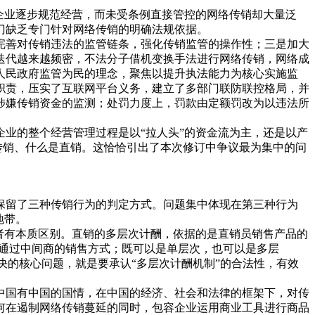
销企业逐步规范经营，而未受条例直接管控的网络传销却大量泛
门缺乏专门针对网络传销的明确法规依据。
善对传销违法的监管链条，强化传销监管的操作性；三是加大
迭代越来越频密，不法分子借机变换手法进行网络传销，网络成
人民政府监管为民的理念，聚焦以提升执法能力为核心实施监
门职责，压实了互联网平台义务，建立了多部门联防联控格局，并
涉嫌传销资金的监测；处罚力度上，罚款由定额罚改为以违法所
业的整个经营管理过程是以“拉人头”的资金流为主，还是以产
传销、什么是直销。这恰恰引出了本次修订中争议最为集中的问
保留了三种传销行为的判定方式。问题集中体现在第三种行为
地带。
者有本质区别。直销的多层次计酬，依据的是直销员销售产品的
不通过中间商的销售方式；既可以是单层次，也可以是多层
决的核心问题，就是要承认“多层次计酬机制”的合法性，有效
国有中国的国情，在中国的经济、社会和法律的框架下，对传
何在遏制网络传销蔓延的同时，包容企业运用商业工具进行商品