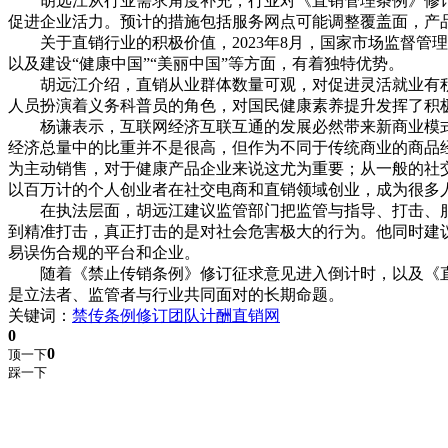
胡远江从行业需求角度补充，行业对《直销管理条例》修订
促进企业活力。预计的措施包括服务网点可能调整覆盖面，产
关于直销行业的积极价值，2023年8月，国家市场监督管
以及建设“健康中国”“美丽中国”等方面，有着独特优势。
胡远江介绍，直销从业群体数量可观，对促进灵活就业有积
人员扮演着义务科普员的角色，对国民健康素养提升发挥了积
杨谦表示，互联网经济互联互通的发展必然带来新商业模式
经济总量中的比重并不是很高，但作为不同于传统商业的商品
为主动销售，对于健康产品企业来说这尤为重要；从一般的社
以百万计的个人创业者在社交电商和直销领域创业，成为很多
在执法层面，胡远江建议监管部门把监管与指导、打击、服
到精准打击，真正打击的是对社会危害极大的行为。他同时建
易误伤合规的平台和企业。
随着《禁止传销条例》修订征求意见进入倒计时，以及《直销
是立法者、监管者与行业共同面对的长期命题。
关键词：
禁传条例
修订
团队计酬
直销网
0
0
顶一下
踩一下