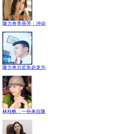
隆力奇李燕萍：冲动
隆力奇总监朱必龙为
林桂帆：一份来自隆