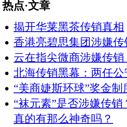
热点
·
文章
揭开华莱黑茶传销真相
香港亮碧思集团涉嫌传
云在指尖微商涉嫌传销
北海传销黑幕：两任公
“美商婕斯环球”奖金制
“袜元素”是否涉嫌传
真的有那么神奇吗？