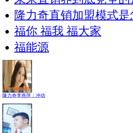
隆力奇直销加盟模式是
福你 福我 福大家
福能源
隆力奇李燕萍：冲动