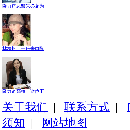
隆力奇总监朱必龙为
林桂帆：一份来自隆
隆力奇高榕：这位工
关于我们
|
联系方式
|
须知
|
网站地图