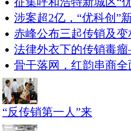
征集呼和浩特新城区“
涉案超2亿，“优科创”新
赤峰公布三起传销及变
法律外衣下的传销毒瘤
骨干落网，红韵串商全
“反传销第一人”来