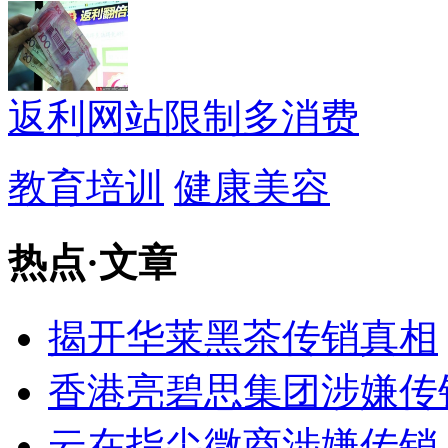
返利网站限制多消费
教育培训
健康美容
热点
·
文章
揭开华莱黑茶传销真相
香港亮碧思集团涉嫌传
云在指尖微商涉嫌传销