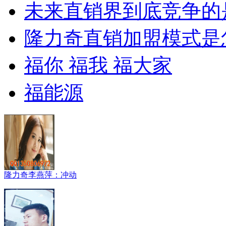
未来直销界到底竞争的
隆力奇直销加盟模式是
福你 福我 福大家
福能源
隆力奇李燕萍：冲动