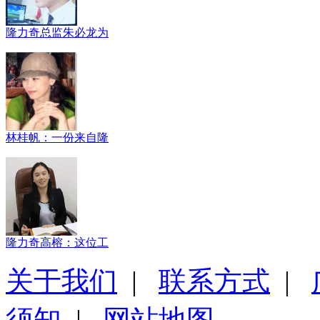
隆力奇总监朱必龙为
林桂帆：一份来自隆
隆力奇高榕：这位工
关于我们
|
联系方式
|
须知
|
网站地图