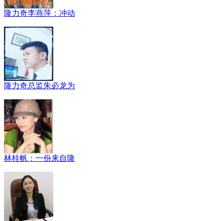
隆力奇李燕萍：冲动
隆力奇总监朱必龙为
林桂帆：一份来自隆