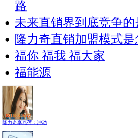
路
未来直销界到底竞争的
隆力奇直销加盟模式是
福你 福我 福大家
福能源
隆力奇李燕萍：冲动