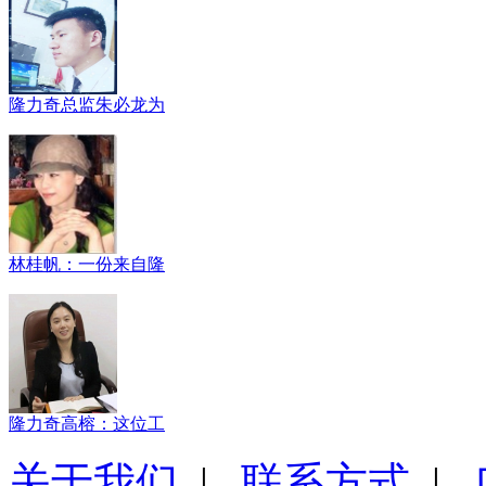
隆力奇总监朱必龙为
林桂帆：一份来自隆
隆力奇高榕：这位工
关于我们
|
联系方式
|