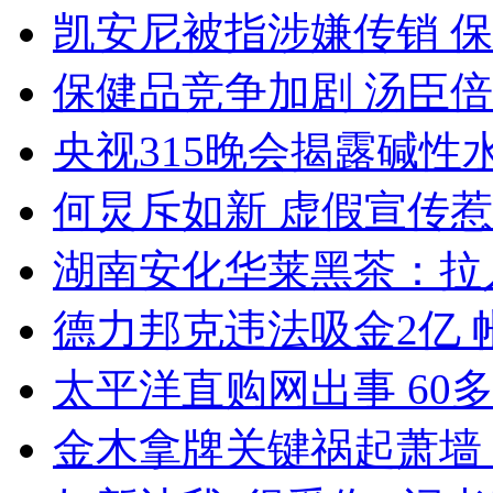
凯安尼被指涉嫌传销 
保健品竞争加剧 汤臣倍
央视315晚会揭露碱性
何炅斥如新 虚假宣传
湖南安化华莱黑茶：拉
德力邦克违法吸金2亿
太平洋直购网出事 60
金木拿牌关键祸起萧墙