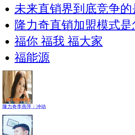
未来直销界到底竞争的
隆力奇直销加盟模式是
福你 福我 福大家
福能源
隆力奇李燕萍：冲动