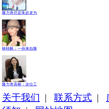
隆力奇总监朱必龙为
林桂帆：一份来自隆
隆力奇高榕：这位工
关于我们
|
联系方式
|