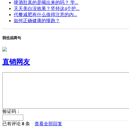
啤酒肚真的是喝出来的吗？ 学...
天天美白没效果？坚持这4个护...
代餐减肥有什么值得注意的内...
如何正确健康的慢跑？
我也说两句
直销网友
验证码：
已有评论
8
条
查看全部回复