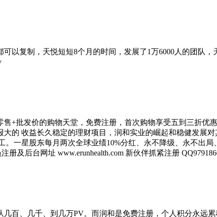
以复制，天悦短短8个月的时间，发展了1万6000人的团队，
v
，零售+批发价的购物天堂，免费注册，首次购物享受五到三折优惠
回报大的 收益长久稳定的理财项目，润和实业的崛起和稳健发展
工。一星股东每月两次全球业绩10%分红、永不降级、永不出局
m 会员注册及后台网址 www.erunhealth.com 新伙伴抓紧注册 QQ979186
从几百、几千、到几万PV。而润和是免费注册，个人积分永远累