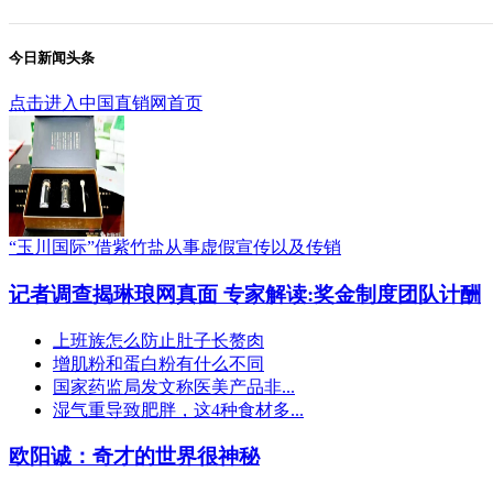
今日新闻头条
点击进入中国直销网首页
“玉川国际”借紫竹盐从事虚假宣传以及传销
记者调查揭琳琅网真面 专家解读:奖金制度团队计酬
上班族怎么防止肚子长赘肉
增肌粉和蛋白粉有什么不同
国家药监局发文称医美产品非...
湿气重导致肥胖，这4种食材多...
欧阳诚：奇才的世界很神秘