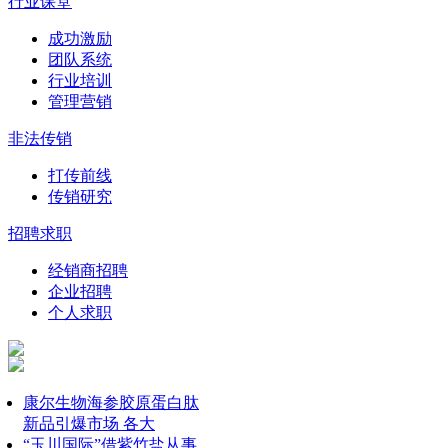
行业课堂
成功激励
团队系统
行业培训
管理营销
非法传销
打传前线
传销研究
招聘求职
经销商招聘
企业招聘
个人求职
康尔生物海参胶原蛋白肽
新品引爆市场 各大
“玉川国际”借紫竹盐从事