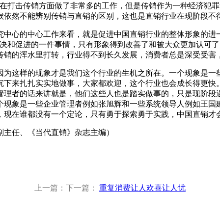
门在打击传销方面做了非常多的工作，但是传销作为一种经济犯
候依然不能辨别传销与直销的区别，这也是直销行业在现阶段不
心的中心工作来看，就是促进中国直销行业的整体形象的进一
解决和促进的一件事情，只有形象得到改善了和被大众更加认可
传销的浑水里打转，行业得不到长久发展，消费者总是深受受害
为这样的现象才是我们这个行业的生机之所在。一个现象是一些
沉下来扎扎实实地做事，大家都欢迎，这个行业也会成长得更快
管理者的话来讲就是，他们这些人也是踏实做事的，只是现阶段
个现象是一些企业管理者例如张旭辉和一些系统领导人例如王国
，现在谁都没有一个定论，只有勇于探索勇于实践，中国直销才
主任、《当代直销》杂志主编）
上一篇：下一篇：
重复消费让人欢喜让人忧