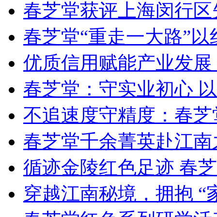
春芝堂获评上海闵行区
春芝堂“重走一大路”
优质信用赋能产业发展 
春芝堂：守实业初心 
不追速度守精度：春芝
春芝堂千余菁英赴江南
循迹金陵红色足迹 春
穿越江南秘境，拥抱 “家