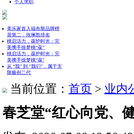
个人求职
美乐家首入福布斯品牌榜
居第二，玫琳凯排名
桃启活力，葆护时光：完
美携手徐梦桃“葆”
桃启活力，葆护时光：完
美携手徐梦桃“葆”
从 “我” 到 “我们”，属于无
限极创二代
当前位置：
首页
>
业内
春芝堂“红心向党、