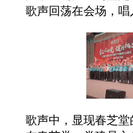
歌声回荡在会场，唱入
歌声中，显现春芝堂的