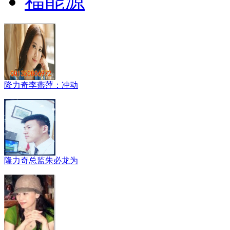
福能源
隆力奇李燕萍：冲动
隆力奇总监朱必龙为