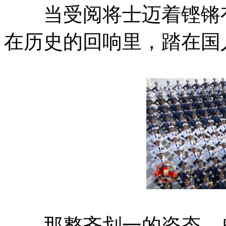
当受阅将士迈着铿锵有
在历史的回响里，踏在国
那整齐划一的姿态、威